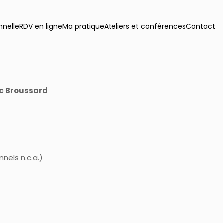
nnelle
RDV en ligne
Ma pratique
Ateliers et conférences
Contact
ic Broussard
nels n.c.a.)